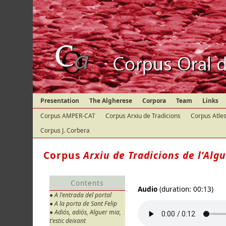
Presentation
The Algherese
Corpora
Team
Links
Corpus AMPER-CAT
Corpus Arxiu de Tradicions
Corpus Atles
Corpus J. Corbera
Corpus
Arxiu de Tradicions de l’Alg
Contents
Audio
(duration: 00:13)
● A l'entrada del portal
● A la porta de Sant Felip
● Adiós, adiós, Alguer mia,
t'estic deixant