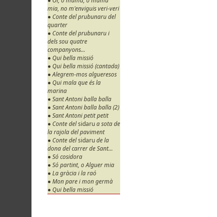
● Oi, o mama, o mama
mia, no m'enviguis veri-veri
● Conte del prubunaru del
quarter
● Conte del prubunaru i
dels sou quatre
companyons...
● Qui bella missió
● Qui bella missió (cantada)
● Alegrem-mos algueresos
● Qui mala que és la
marina
● Sant Antoni balla balla
● Sant Antoni balla balla (2)
● Sant Antoni petit petit
● Conte del
sidaru
a sota de
la rajola del paviment
● Conte del
sidaru
de la
dona del carrer de Sant...
● Só cosidora
● Só partint, o Alguer mia
● La gràcia i la raó
● Mon pare i mon germà
● Qui bella missió