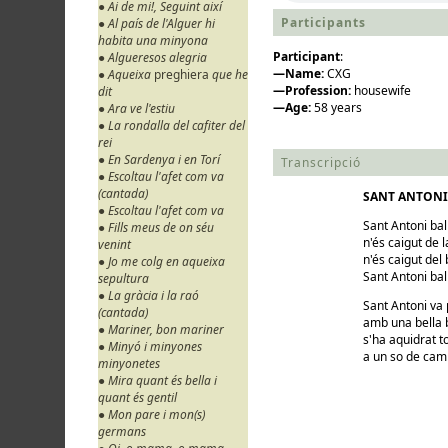
● Ai de mi!, Seguint així
Participants
● Al país de l'Alguer hi
habita una minyona
Participant
:
● Algueresos alegria
—Name:
CXG
● Aqueixa
preghiera
que he
—Profession:
housewife
dit
—Age:
58 years
● Ara ve l'estiu
● La rondalla del cafiter del
rei
● En Sardenya i en Torí
Transcripció
● Escoltau l'afet com va
(cantada)
SANT ANTONI
● Escoltau l'afet com va
Sant Antoni bal
● Fills meus de on séu
n'és caigut de l
venint
n'és caigut del 
● Jo me colg en aqueixa
Sant Antoni bal
sepultura
● La gràcia i la raó
Sant Antoni va
(cantada)
amb una bella 
● Mariner, bon mariner
s'ha aquidrat t
● Minyó i minyones
a un so de cam
minyonetes
● Mira quant és bella i
quant és gentil
● Mon pare i mon(s)
germans