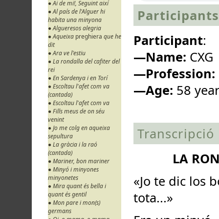
● Ai de mi!, Seguint així
Participants
● Al país de l'Alguer hi
habita una minyona
● Algueresos alegria
Participant
:
● Aqueixa
preghiera
que he
dit
—Name:
CXG
● Ara ve l'estiu
● La rondalla del cafiter del
—Profession:
rei
● En Sardenya i en Torí
—Age:
58 yea
● Escoltau l'afet com va
(cantada)
● Escoltau l'afet com va
● Fills meus de on séu
venint
● Jo me colg en aqueixa
Transcripció
sepultura
● La gràcia i la raó
(cantada)
LA RON
● Mariner, bon mariner
● Minyó i minyones
«Jo te dic los 
minyonetes
● Mira quant és bella i
tota...»
quant és gentil
● Mon pare i mon(s)
germans