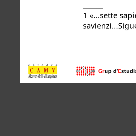
______
1 «...sette sap
savienzi...Sig