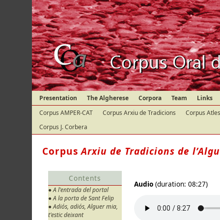
Presentation
The Algherese
Corpora
Team
Links
Corpus AMPER-CAT
Corpus Arxiu de Tradicions
Corpus Atles
Corpus J. Corbera
Corpus
Arxiu de Tradicions de l’Alg
Contents
Audio
(duration: 08:27)
● A l'entrada del portal
● A la porta de Sant Felip
● Adiós, adiós, Alguer mia,
t'estic deixant