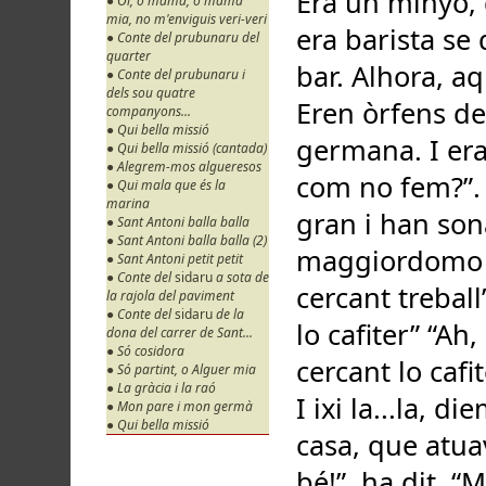
Era un minyó, que, en aquell temps antic, u que era barista se dieva lo cafiter, que feva lo cafè al bar. Alhora, aqueix minyó teniva una germana. Eren òrfens de pare i de mare, i teniva aqueixa germana. I era cercant treball. Ha dit: “Com fem, com no fem?”. Alhora han vist aqueix bell palau gran i han sonat la campaneta. És eixit lo maggiordomo i ha dit: “Cosa vol?”. Ha dit, diu: “Só cercant treball”. I diu: “Cosa saps fer?” “Jo sep fer lo cafiter” “Ah, sí”, diu, “lo rei...lo príncep està cercant lo cafiter.”, diu. “Aguarda que t'anuncieig”. I ixi la...la, diem així, la dama de... que estava en casa, que atuava tot i ha dit, diu: “Sí sí, sí sí, va bé!”, ha dit. “Ma tu sés sol? No és que tens a calqui u, no? Per co(sa) si no”, diu, “no te podem prendre”. I ell li ha dit: “No, no”, diu, “só de sol”. La germana l'ha amagada, l'ha, no?, se ne l'ha amagada, la germana. Li han dat a ell aqueixa posento, diem així, on hi eren les estal•les, on viviven los servidors. Ell ha pres, alhora, se ne l'ha portada amb ell, a la germana. Alhora: la germana dormiva al llitutxo d'ell i ell dormiva en terra. Ell dieva a la germana: “Tu no tens mai d'eixir. No ixis mai, ja venc jo a te portar a menjar i tot!”. I ell feva lo cafiter i...se diu... “(Ma)ma mia: ma, fill meu, ma quant que menges tu!”, li dieven a la cuina. “Eh, jo tenc sempre fam, tenc sempre fam!”. Envetxe cosa era? Que ell s'amagava lo menjar per portar a la germana!... A la germana...la germana menjava... Ecco que un dia lo príncep ha dit: “Ma jo vull veure aqueix minyó on se'l xaca, tot això!”, ha dit al cuoco de la cuina. “Jo”, ha dit, “l'altro dia”, ha dit, “l'he vist amb una gran...amb un gran...embolicada, portant-se-la en casa”. “I magari”, diu, “menjarà de nit!”. Ell alhora, lo príncep, cosa ha fet? Ha vist...quan ell és eixit, lo maití...“A(ra) vull veure cosa té amagat a dins d'aqueixa posento on dormi!”. Ell pica a la porta i no responeva ningú. I torna a picar. I alhora ella ha dit: “Anto’(ni), tu sés?”. I ell li ha dit: “Sí, Antoni só. Obri la porta!”. Ella obri i se troba amb aqueix esconeixut, que no coneixeva! “No me faci
● Oi, o mama, o mama
mia, no m'enviguis veri-veri
● Conte del prubunaru del
quarter
● Conte del prubunaru i
dels sou quatre
companyons...
● Qui bella missió
● Qui bella missió (cantada)
● Alegrem-mos algueresos
● Qui mala que és la
marina
● Sant Antoni balla balla
● Sant Antoni balla balla (2)
● Sant Antoni petit petit
● Conte del
sidaru
a sota de
la rajola del paviment
● Conte del
sidaru
de la
dona del carrer de Sant...
● Só cosidora
● Só partint, o Alguer mia
● La gràcia i la raó
● Mon pare i mon germà
● Qui bella missió