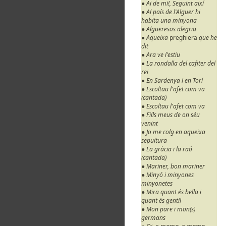
● Ai de mi!, Seguint així
● Al país de l'Alguer hi
habita una minyona
● Algueresos alegria
● Aqueixa
preghiera
que he
dit
● Ara ve l'estiu
● La rondalla del cafiter del
rei
● En Sardenya i en Torí
● Escoltau l'afet com va
(cantada)
● Escoltau l'afet com va
● Fills meus de on séu
venint
● Jo me colg en aqueixa
sepultura
● La gràcia i la raó
(cantada)
● Mariner, bon mariner
● Minyó i minyones
minyonetes
● Mira quant és bella i
quant és gentil
● Mon pare i mon(s)
germans