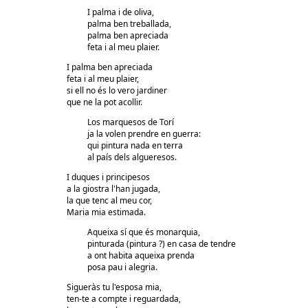
I palma i de oliva,
palma ben treballada,
palma ben apreciada
feta i al meu plaier.
I palma ben apreciada
feta i al meu plaier,
si ell no és lo vero jardiner
que ne la pot acollir.
Los marquesos de Torí
ja la volen prendre en guerra:
qui pintura nada en terra
al país dels algueresos.
I duques i principesos
a la giostra l'han jugada,
la que tenc al meu cor,
Maria mia estimada.
Aqueixa sí que és monarquia,
pinturada (pintura ?) en casa de tendre
a ont habita aqueixa prenda
posa pau i alegria.
Sigueràs tu l'esposa mia,
ten-te a compte i reguardada,