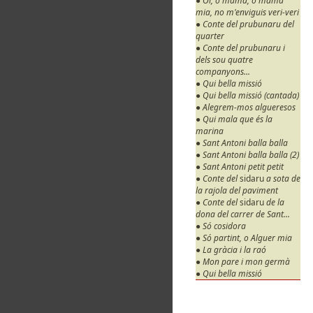
● Oi, o mama, o mama
mia, no m'enviguis veri-veri
● Conte del prubunaru del
quarter
● Conte del prubunaru i
dels sou quatre
companyons...
● Qui bella missió
● Qui bella missió (cantada)
● Alegrem-mos algueresos
● Qui mala que és la
marina
● Sant Antoni balla balla
● Sant Antoni balla balla (2)
● Sant Antoni petit petit
● Conte del
sidaru
a sota de
la rajola del paviment
● Conte del
sidaru
de la
dona del carrer de Sant...
● Só cosidora
● Só partint, o Alguer mia
● La gràcia i la raó
● Mon pare i mon germà
● Qui bella missió