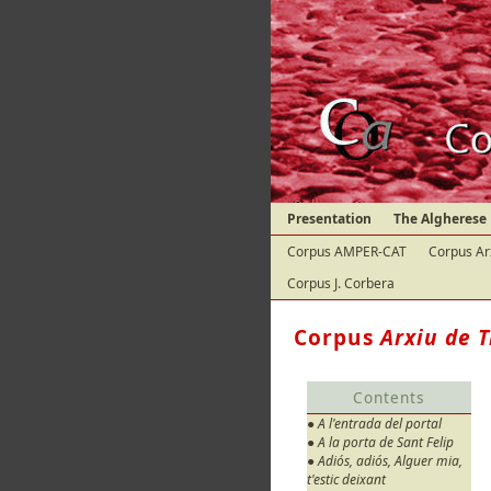
Presentation
The Algherese
Corpus AMPER-CAT
Corpus Ar
Corpus J. Corbera
Corpus
Arxiu de T
Contents
● A l'entrada del portal
● A la porta de Sant Felip
● Adiós, adiós, Alguer mia,
t'estic deixant