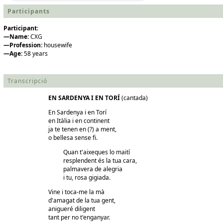
Participants
Participant
:
—Name:
CXG
—Profession:
housewife
—Age:
58 years
Transcripció
EN SARDENYA I EN TORÍ
(cantada)
En Sardenya i en Torí
en Itàlia i en continent
ja te tenen en (?) a ment,
o bellesa sense fi.
Quan t'aixeques lo maití
resplendent és la tua cara,
palmavera de alegria
i tu, rosa gigiada.
Vine i toca-me la mà
d'amagat de la tua gent,
anigueré diligent
tant per no t'enganyar.