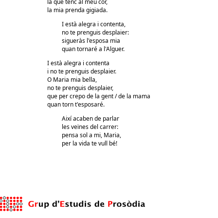
la que tenc al meu cor,
la mia prenda gigiada.
I està alegra i contenta,
no te prenguis desplaier:
sigueràs l'esposa mia
quan tornaré a l'Alguer.
I està alegra i contenta
i no te prenguis desplaier.
O Maria mia bella,
no te prenguis desplaier,
que per crepo de la gent / de la mama
quan torn t'esposaré.
Així acaben de parlar
les veïnes del carrer:
pensa sol a mi, Maria,
per la vida te vull bé!