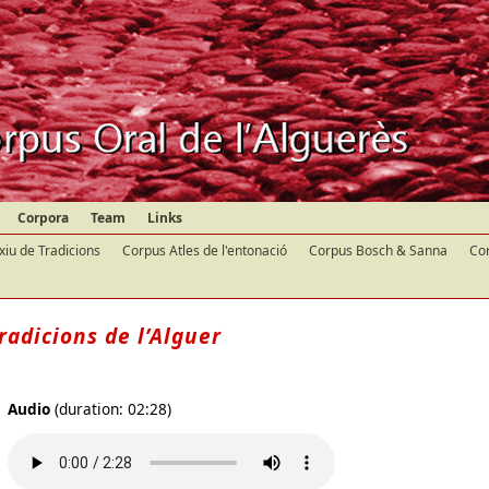
Corpora
Team
Links
xiu de Tradicions
Corpus Atles de l'entonació
Corpus Bosch & Sanna
Cor
radicions de l’Alguer
Audio
(duration: 02:28)