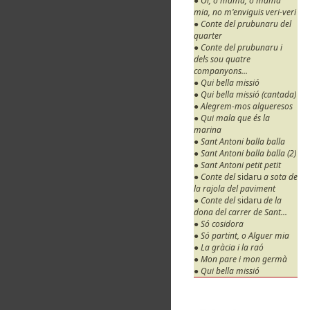
● Oi, o mama, o mama
mia, no m'enviguis veri-veri
● Conte del prubunaru del
quarter
● Conte del prubunaru i
dels sou quatre
companyons...
● Qui bella missió
● Qui bella missió (cantada)
● Alegrem-mos algueresos
● Qui mala que és la
marina
● Sant Antoni balla balla
● Sant Antoni balla balla (2)
● Sant Antoni petit petit
● Conte del
sidaru
a sota de
la rajola del paviment
● Conte del
sidaru
de la
dona del carrer de Sant...
● Só cosidora
● Só partint, o Alguer mia
● La gràcia i la raó
● Mon pare i mon germà
● Qui bella missió