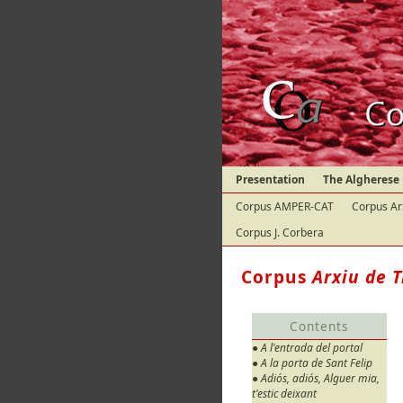
Presentation
The Algherese
Corpus AMPER-CAT
Corpus Ar
Corpus J. Corbera
Corpus
Arxiu de T
Contents
● A l'entrada del portal
● A la porta de Sant Felip
● Adiós, adiós, Alguer mia,
t'estic deixant