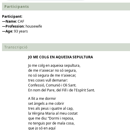
Participants
Participant
:
—Name:
CAF
—Profession:
housewife
—Age:
93 years
Transcripció
JO ME COLG EN AQUEIXA SEPULTURA
Jo me colg en aqueixa sepultura,
de me n'aixecar no só segura,
no só segura de me n'aixecar,
tres coses vull demanar:
Confessió, Comunió i Oli Sant.
En nom del Pare, del Fill i de l'Espírit Sant.
A llit a me dormir
set àngels a me cobrir
tres als peus i quatre al cap,
la Vèrgina Maria al meu costat
que me diu: “Dormi i reposa,
no tenguis por de mala cosa,
que jo só en aquí