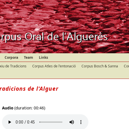
Corpora
Team
Links
xiu de Tradicions
Corpus Atles de l'entonació
Corpus Bosch & Sanna
Cor
radicions de l’Alguer
Audio
(duration: 00:46)