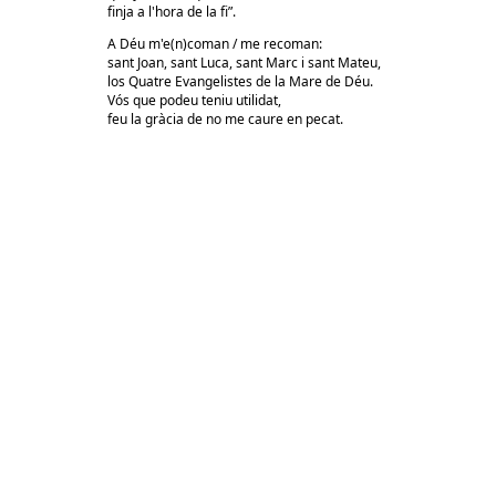
finja a l'hora de la fi”.
A Déu m'e(n)coman / me recoman:
sant Joan, sant Luca, sant Marc i sant Mateu,
los Quatre Evangelistes de la Mare de Déu.
Vós que podeu teniu utilidat,
feu la gràcia de no me caure en pecat.