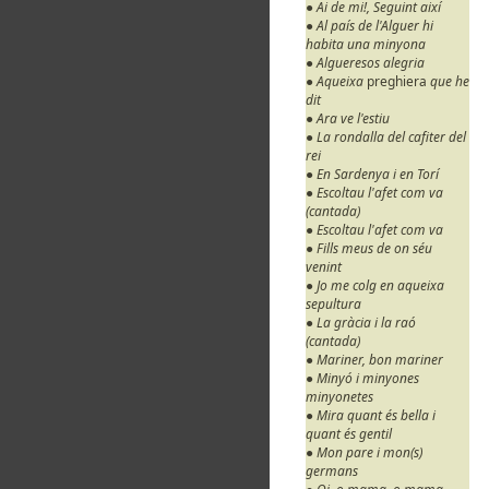
● Ai de mi!, Seguint així
● Al país de l'Alguer hi
habita una minyona
● Algueresos alegria
● Aqueixa
preghiera
que he
dit
● Ara ve l'estiu
● La rondalla del cafiter del
rei
● En Sardenya i en Torí
● Escoltau l'afet com va
(cantada)
● Escoltau l'afet com va
● Fills meus de on séu
venint
● Jo me colg en aqueixa
sepultura
● La gràcia i la raó
(cantada)
● Mariner, bon mariner
● Minyó i minyones
minyonetes
● Mira quant és bella i
quant és gentil
● Mon pare i mon(s)
germans