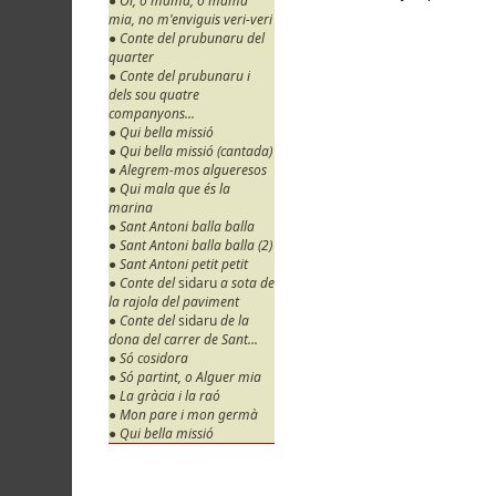
● Oi, o mama, o mama
mia, no m'enviguis veri-veri
● Conte del prubunaru del
quarter
● Conte del prubunaru i
dels sou quatre
companyons...
● Qui bella missió
● Qui bella missió (cantada)
● Alegrem-mos algueresos
● Qui mala que és la
marina
● Sant Antoni balla balla
● Sant Antoni balla balla (2)
● Sant Antoni petit petit
● Conte del
sidaru
a sota de
la rajola del paviment
● Conte del
sidaru
de la
dona del carrer de Sant...
● Só cosidora
● Só partint, o Alguer mia
● La gràcia i la raó
● Mon pare i mon germà
● Qui bella missió