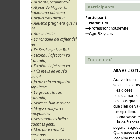
● Ai de mi!, Seguint així
Participants
● Al país de l'Alguer hi
habita una minyona
Participant
:
● Algueresos alegria
—Name:
CAF
● Aqueixa
preghiera
que he
—Profession:
housewife
dit
—Age:
93 years
● Ara ve l'estiu
● La rondalla del cafiter del
rei
● En Sardenya i en Torí
● Escoltau l'afet com va
Transcripció
(cantada)
● Escoltau l'afet com va
ARA VE L'ESTI
● Fills meus de on séu
venint
Ara ve l'estiu,
● Jo me colg en aqueixa
se cullin les ro
sepultura
i les dioses
● La gràcia i la raó
i els diamants.
(cantada)
Los tous guant
● Mariner, bon mariner
que sien de val
● Minyó i minyones
taronja, llimó
minyonetes
i poma sassere
● Mira quant és bella i
Filla de france
quant és gentil
segura (seguda
● Mon pare i mon(s)
Quan passa al 
germans
Josepino meu 