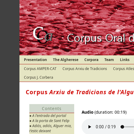
Presentation
The Algherese
Corpora
Team
Links
Corpus AMPER-CAT
Corpus Arxiu de Tradicions
Corpus Atles
Corpus J. Corbera
Corpus
Arxiu de Tradicions de l’Alg
Contents
Audio
(duration: 00:19)
● A l'entrada del portal
● A la porta de Sant Felip
● Adiós, adiós, Alguer mia,
t'estic deixant