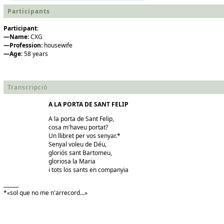
Participants
Participant
:
—Name:
CXG
—Profession:
housewife
—Age:
58 years
Transcripció
A LA PORTA DE SANT FELIP
A la porta de Sant Felip,
cosa m'haveu portat?
Un llibret per vos senyar.*
Senyal voleu de Déu,
gloriós sant Bartomeu,
gloriosa la Maria
i tots los sants en companyia
______
*«sol que no me n'arrecord...»