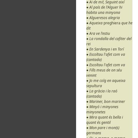
● Ai de mi!, Seguint així
● Al país de l'Alguer hi
habita una minyona
● Algueresos alegria
● Aqueixa
preghiera
que he
dit
● Ara ve l'estiu
● La rondalla del cafiter del
rei
● En Sardenya i en Torí
● Escoltau l'afet com va
(cantada)
● Escoltau l'afet com va
● Fills meus de on séu
venint
● Jo me colg en aqueixa
sepultura
● La gràcia i la raó
(cantada)
● Mariner, bon mariner
● Minyó i minyones
minyonetes
● Mira quant és bella i
quant és gentil
● Mon pare i mon(s)
germans