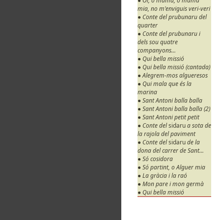
● Oi, o mama, o mama
mia, no m'enviguis veri-veri
● Conte del prubunaru del
quarter
● Conte del prubunaru i
dels sou quatre
companyons...
● Qui bella missió
● Qui bella missió (cantada)
● Alegrem-mos algueresos
● Qui mala que és la
marina
● Sant Antoni balla balla
● Sant Antoni balla balla (2)
● Sant Antoni petit petit
● Conte del
sidaru
a sota de
la rajola del paviment
● Conte del
sidaru
de la
dona del carrer de Sant...
● Só cosidora
● Só partint, o Alguer mia
● La gràcia i la raó
● Mon pare i mon germà
● Qui bella missió