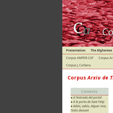
Presentation
The Algherese
Corpus AMPER-CAT
Corpus Ar
Corpus J. Corbera
Corpus
Arxiu de T
Contents
● A l'entrada del portal
● A la porta de Sant Felip
● Adiós, adiós, Alguer mia,
t'estic deixant