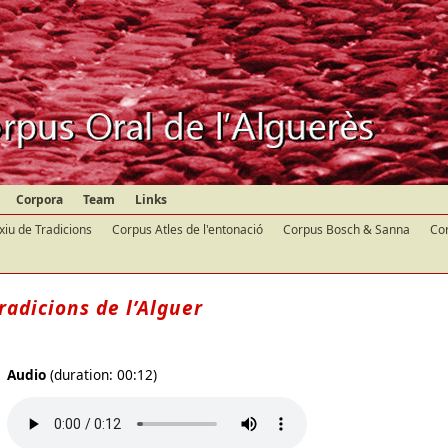
Corpora
Team
Links
xiu de Tradicions
Corpus Atles de l'entonació
Corpus Bosch & Sanna
Cor
radicions de l’Alguer
Audio
(duration: 00:12)