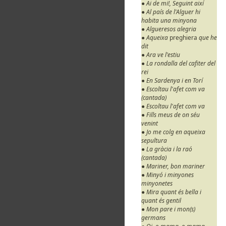
● Ai de mi!, Seguint així
● Al país de l'Alguer hi
habita una minyona
● Algueresos alegria
● Aqueixa
preghiera
que he
dit
● Ara ve l'estiu
● La rondalla del cafiter del
rei
● En Sardenya i en Torí
● Escoltau l'afet com va
(cantada)
● Escoltau l'afet com va
● Fills meus de on séu
venint
● Jo me colg en aqueixa
sepultura
● La gràcia i la raó
(cantada)
● Mariner, bon mariner
● Minyó i minyones
minyonetes
● Mira quant és bella i
quant és gentil
● Mon pare i mon(s)
germans