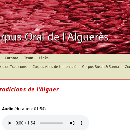
Corpora
Team
Links
xiu de Tradicions
Corpus Atles de l'entonació
Corpus Bosch & Sanna
Cor
radicions de l’Alguer
Audio
(duration: 01:54)