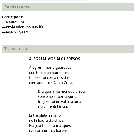
Participants
Participant
:
—Name:
CAF
—Profession:
housewife
—Age:
93 years
Transcripció
ALEGREM-MOS ALGUERESOS
Alegrem-mos algueresos
que tenim un home raro:
fra Jose(p) cerca el sidaru
com aquell de Santa Creu.
Diu que hi ha moneda arreu,
sense ne saber la suma
fra Jose(p) ne vol l'escuma
i lo viure del tesor.
Entre plata, ram i or
no hi haurà dividinés.
Fra Jose(p) serà marqués
i viuran com los barons.