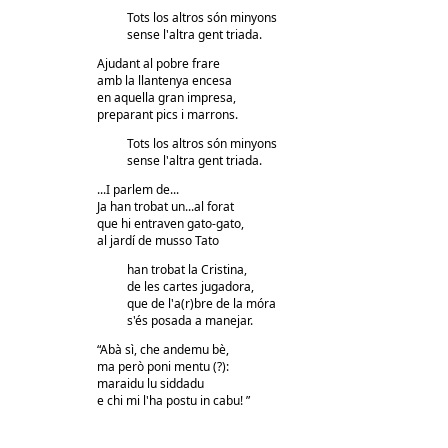
Tots los altros són minyons
sense l'altra gent triada.
Ajudant al pobre frare
amb la llantenya encesa
en aquella gran impresa,
preparant pics i marrons.
Tots los altros són minyons
sense l'altra gent triada.
...I parlem de...
Ja han trobat un...al forat
que hi entraven gato-gato,
al jardí de musso Tato
han trobat la Cristina,
de les cartes jugadora,
que de l'a(r)bre de la móra
s'és posada a manejar.
“Abà sì, che andemu bè,
ma però poni mentu (?):
maraidu lu siddadu
e chi mi l'ha postu in cabu! ”