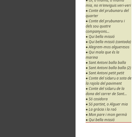
● Oi, o mama, o mama
mia, no m'enviguis veri-veri
● Conte del prubunaru del
quarter
● Conte del prubunaru i
dels sou quatre
companyons...
● Qui bella missió
● Qui bella missió (cantada)
● Alegrem-mos algueresos
● Qui mala que és la
marina
● Sant Antoni balla balla
● Sant Antoni balla balla (2)
● Sant Antoni petit petit
● Conte del
sidaru
a sota de
la rajola del paviment
● Conte del
sidaru
de la
dona del carrer de Sant...
● Só cosidora
● Só partint, o Alguer mia
● La gràcia i la raó
● Mon pare i mon germà
● Qui bella missió