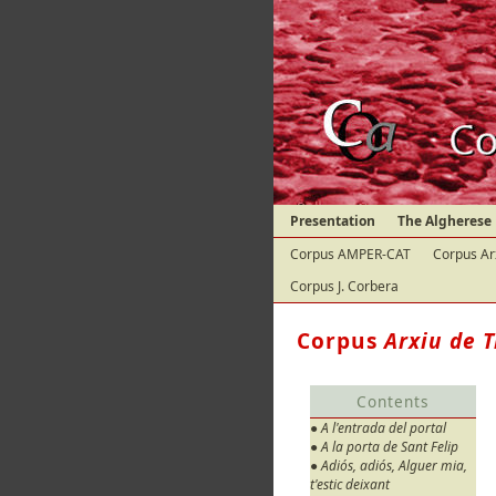
Presentation
The Algherese
Corpus AMPER-CAT
Corpus Ar
Corpus J. Corbera
Corpus
Arxiu de T
Contents
● A l'entrada del portal
● A la porta de Sant Felip
● Adiós, adiós, Alguer mia,
t'estic deixant