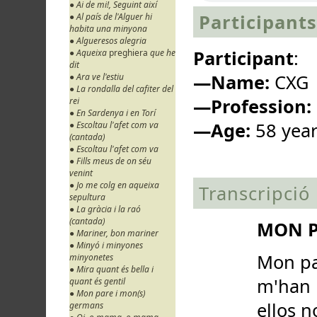
● Ai de mi!, Seguint així
Participants
● Al país de l'Alguer hi
habita una minyona
● Algueresos alegria
Participant
:
● Aqueixa
preghiera
que he
dit
—Name:
CXG
● Ara ve l'estiu
● La rondalla del cafiter del
—Profession:
rei
● En Sardenya i en Torí
—Age:
58 yea
● Escoltau l'afet com va
(cantada)
● Escoltau l'afet com va
● Fills meus de on séu
venint
● Jo me colg en aqueixa
Transcripció
sepultura
● La gràcia i la raó
(cantada)
MON P
● Mariner, bon mariner
● Minyó i minyones
Mon pa
minyonetes
● Mira quant és bella i
m'han p
quant és gentil
● Mon pare i mon(s)
ellos n
germans