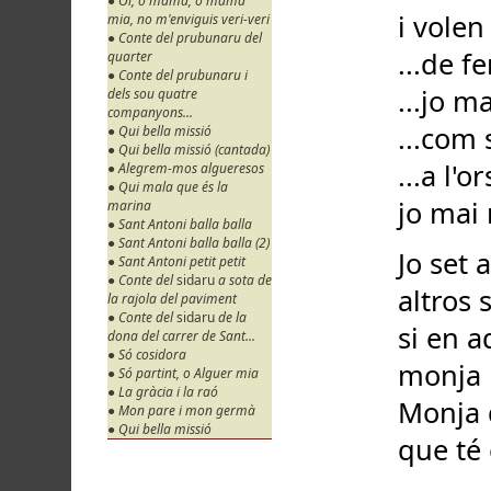
● Oi, o mama, o mama
i volen
mia, no m'enviguis veri-veri
● Conte del prubunaru del
...de f
quarter
● Conte del prubunaru i
...jo m
dels sou quatre
companyons...
...com 
● Qui bella missió
● Qui bella missió (cantada)
...a l'or
● Alegrem-mos algueresos
● Qui mala que és la
jo mai
marina
● Sant Antoni balla balla
● Sant Antoni balla balla (2)
Jo set 
● Sant Antoni petit petit
● Conte del
sidaru
a sota de
altros 
la rajola del paviment
● Conte del
sidaru
de la
si en a
dona del carrer de Sant...
● Só cosidora
monja 
● Só partint, o Alguer mia
● La gràcia i la raó
Monja 
● Mon pare i mon germà
● Qui bella missió
que té 