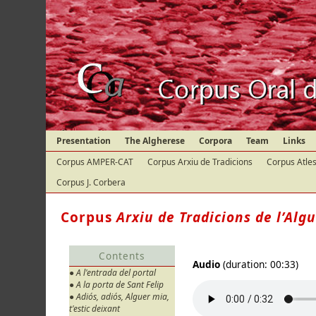
Presentation
The Algherese
Corpora
Team
Links
Corpus AMPER-CAT
Corpus Arxiu de Tradicions
Corpus Atles
Corpus J. Corbera
Corpus
Arxiu de Tradicions de l’Alg
Contents
Audio
(duration: 00:33)
● A l'entrada del portal
● A la porta de Sant Felip
● Adiós, adiós, Alguer mia,
t'estic deixant