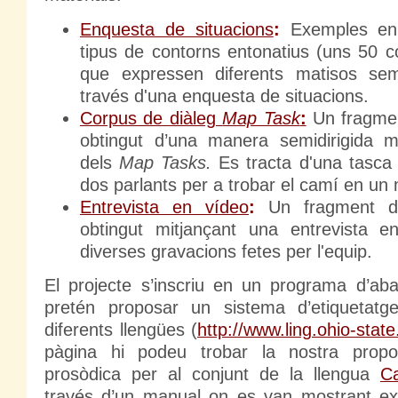
Enquesta de situacions
:
Exemples en 
tipus de contorns entonatius (uns 50 co
que expressen diferents matisos sem
través d'una enquesta de situacions.
Corpus de diàleg
Map Task
:
Un fragmen
obtingut d’una manera semidirigida m
dels
Map Tasks.
Es tracta d'una tasca
dos parlants per a trobar el camí en un
Entrevista en vídeo
:
Un fragment de
obtingut mitjançant una entrevista e
diverses gravacions fetes per l'equip.
El projecte s’inscriu en un programa d’aba
pretén proposar un sistema d’etiquetatg
diferents llengües (
http://www.ling.ohio-state
pàgina hi podeu trobar la nostra propos
prosòdica per al conjunt de la llengua
Ca
través d’un manual on es van mostrant ex